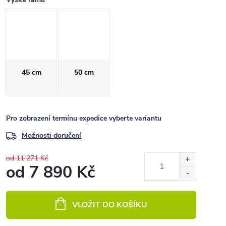
45 cm
50 cm
Pro zobrazení termínu expedice vyberte variantu
Možnosti doručení
od 11 271 Kč
od
7 890 Kč
Měrná
cena:
VLOŽIT DO KOŠÍKU