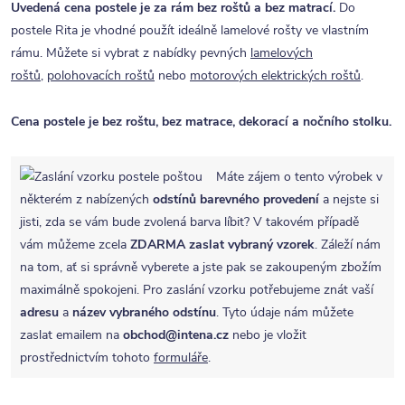
Uvedená cena postele je za rám bez roštů a bez matrací.
Do
postele Rita je vhodné použít ideálně lamelové rošty ve vlastním
rámu. Můžete si vybrat z nabídky pevných
lamelových
roštů
,
polohovacích roštů
nebo
motorových elektrických roštů
.
Cena postele je bez roštu, bez matrace, dekorací a nočního stolku.
Máte zájem o tento výrobek v
některém z nabízených
odstínů barevného provedení
a nejste si
jisti, zda se vám bude zvolená barva líbit? V takovém případě
vám můžeme zcela
ZDARMA
zaslat vybraný vzorek
. Záleží nám
na tom, ať si správně vyberete a jste pak se zakoupeným zbožím
maximálně spokojeni. Pro zaslání vzorku potřebujeme znát vaší
adresu
a
název vybraného odstínu
. Tyto údaje nám můžete
zaslat emailem na
obchod@intena.cz
nebo je vložit
prostřednictvím tohoto
formuláře
.