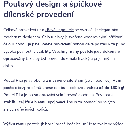
Poutavý design a špičkové
dílenské provedení
Celkové provedení této
dřevěné postele
se vyznačuje elegantním
moderním designem. Čelo u hlavy je tvořeno vodorovnými příčkami,
čelo u nohou je plné.
Pevné provedení nohou
dává posteli Rita punc
vysoké pevnosti a stability. Všechny
hrany
postele jsou
dokonale
opracovány
tak, aby byl povrch dokonale hladký a příjemný na
dotek.
Postel Rita je vyrobena
z masivu o síle 3 cm
(čela i bočnice).
Rám
postele
bezproblémů unese osobu s celkovou
váhou až do 160 kg!
Postel Rita je po smontování velmi pevná a odolná. Pevnost a
stabilitu zajišťuje
hlavní spojovací šroub
za pomocí bukových
silných dřevěných kolíků.
Výšku rámu
postele (k horní hraně bočnice) můžete zvolit ve výšce