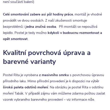
není součástí balení)
Celé smontování zabere asi půl hodiny práce
, montáž je vhodné
provádět ve dvou osobách. Z naší zkušenosti smontuje
bezproblémů i
jedna zručná osoba
. Při montáži se nepoužívá
lepidlo. Postel je tedy možno
kdykoli v budoucnu rozmontovat a
opět smontovat
.
Kvalitní povrchová úprava a
barevné varianty
Postel Rita je vyrobena
z masivního smrku
s povrchovou úpravou
přírodního laku. Mimo přírodní provedení je k dispozici na výběr
široká paleta odstínů moření
. Na obrázku je postel Rita v odstínu
moření Tabák. V případě zájmu vám můžeme zdarma poštou zaslat
vzorek vybraného barevného provedení – viz informace níže.