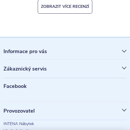
ZOBRAZIT VÍCE RECENZÍ
Z
á
Informace pro vás
p
Zákaznický servis
a
t
Facebook
í
Provozovatel
INTENA Nábytek