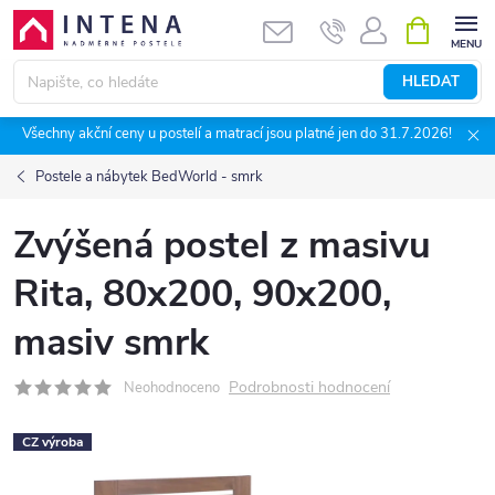
Přejít
NÁKUPNÍ
KOŠÍK
na
obsah
HLEDAT
Všechny akční ceny u postelí a matrací jsou platné jen do 31.7.2026!
Postele a nábytek BedWorld - smrk
Zvýšená postel z masivu
Rita, 80x200, 90x200,
masiv smrk
Podrobnosti hodnocení
Neohodnoceno
CZ výroba