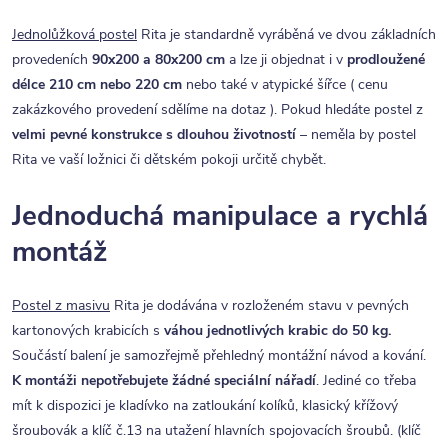
Jednolůžková postel
Rita je standardně vyráběná ve dvou základních
provedeních
90x200 a 80x200 cm
a lze ji objednat i v
prodloužené
délce 210 cm nebo 220 cm
nebo také v atypické šířce ( cenu
zakázkového provedení sdělíme na dotaz ). Pokud hledáte postel z
velmi pevné konstrukce s dlouhou životností
– neměla by postel
Rita ve vaší ložnici či dětském pokoji určitě chybět.
Jednoduchá manipulace a rychlá
montáž
Postel z masivu
Rita je dodávána v rozloženém stavu v pevných
kartonových krabicích s
váhou jednotlivých krabic do 50 kg.
Součástí balení je samozřejmě přehledný montážní návod a kování.
K montáži nepotřebujete žádné speciální nářadí
. Jediné co třeba
mít k dispozici je kladívko na zatloukání kolíků, klasický křížový
šroubovák a klíč č.13 na utažení hlavních spojovacích šroubů. (klíč