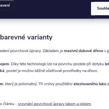
čná osoba.
Při montáži se nepoužívá lepidlo
. Postel je tedy mo
avení
Souhl
 barevné varianty
ovedení povrchové úpravy. Základem je
masivní dubové dřevo
v
p
lejem
. Díky této technologii lze na povrchu postele při dotyku
le
cká
, postel je možno běžně ošetřovat prostředky na dřevo.
em
, který je polomatný. Tři vrstvy použitého
atestovaného laku
z
to článku -
srovnání povrchové úpravy lakem a olejem
.