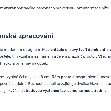
at vzorek
vybraného barevného provedení – viz informace níže.
lenské zpracování
je moderním designem.
Masivní čelo u hlavy tvoří dominantní 
 postele, tím vzniká mezi rámem a čelem prázdný prostor. Všech
 hladký a příjemný na dotek.
 cm,
výplně čel mají sílu
3 cm
.
Rám postele
bezproblémů unese 
pevná a odolná. Pevnost a stabilitu zajišťuje dvojice hlavních 
kce je zvýšena
středovou výztuhou tzv. samonosnou střednicí.