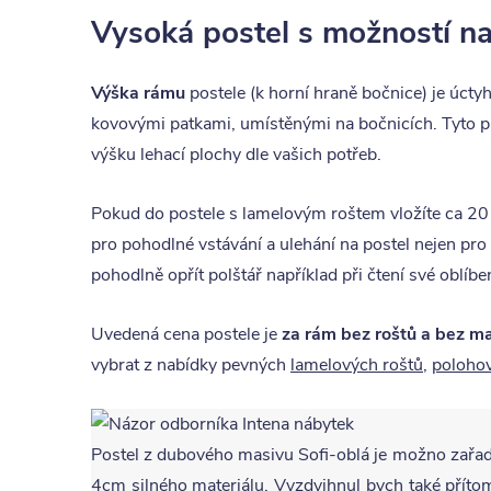
Vysoká postel s možností na
Výška rámu
postele (k horní hraně bočnice) je úct
kovovými patkami, umístěnými na bočnicích. Tyto pa
výšku lehací plochy dle vašich potřeb.
Pokud do postele s lamelovým roštem vložíte ca 2
pro pohodlné vstávání a ulehání na postel nejen pro
pohodlně opřít polštář například při čtení své oblíbe
Uvedená cena postele je
za rám bez roštů a bez ma
vybrat z nabídky pevných
lamelových roštů
,
poloho
Postel z dubového masivu Sofi-oblá je možno zařadit 
4cm silného materiálu. Vyzdvihnul bych také příto