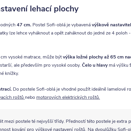
stavení lehací plochy
yhodných
47 cm.
Postel Sofi-oblá je vybavená
výškově nastavit
tky lze lehce vyháknout a opět zaháknout do jedné ze 4 poloh -
0 cm vysoké matrace, může být
výška ložné plochy až 65 cm
na
 starší, ale především pro vysoké osoby.
Čelo u hlavy
má výšku
né knížky.
trací.
Do postele Sofi-oblá je vhodné použít ideálně lamelové r
vacích roštů
nebo
motorových elektrických roštů.
mezi postele té nejvyšší třídy. Předností této postele je extra 
mnost kování pro výškové nastavení roštů. Na dvoulůžku Sofi-ob