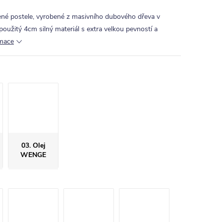
šené postele, vyrobené z masivního dubového dřeva v
použitý 4cm silný materiál s extra velkou pevností a
rmace
03. Olej
WENGE