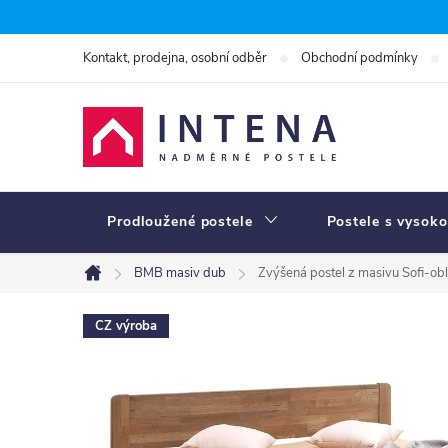
Přejít
na
Kontakt, prodejna, osobní odběr
Obchodní podmínky
obsah
Prodloužené postele
Postele s vysoko
BMB masiv dub
Zvýšená postel z masivu Sofi-obl
Domů
CZ výroba