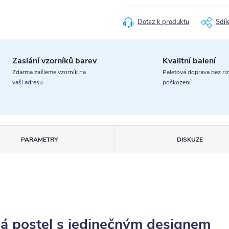
cena:
Dotaz k produktu
Sdíl
Zaslání vzorníků barev
Kvalitní balení
Zdarma zašleme vzorník na
Paletová doprava bez riz
vaši adresu
poškození
PARAMETRY
DISKUZE
lá postel s jedinečným designem