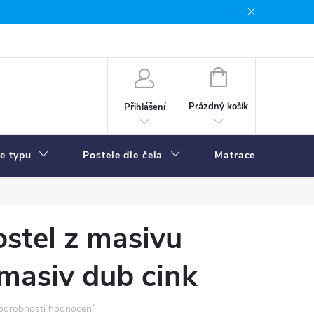
NÁKUPNÍ
KOŠÍK
Prázdný košík
Přihlášení
le typu
Postele dle čela
Matrace
R
stel z masivu
 masiv dub cink
odrobnosti hodnocení