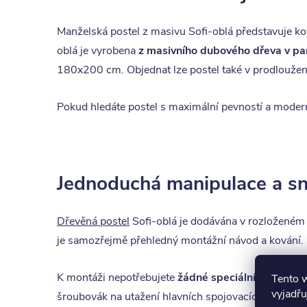
Manželská postel z masivu Sofi-oblá představuje ko
oblá je vyrobena
z masivního dubového dřeva v pa
180x200 cm. Objednat lze postel také v prodlouž
Pokud hledáte postel s maximální pevností a modern
Jednoduchá manipulace a s
Dřevěná postel
Sofi-oblá je dodávána v rozloženém
je samozřejmě přehledný montážní návod a kování.
K montáži nepotřebujete
žádné speciální nářadí
. J
Tento 
vyjadřu
šroubovák na utažení hlavních spojovacích šroubů. 