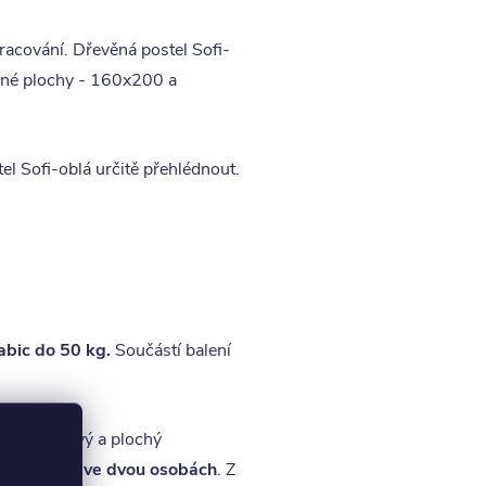
racování. Dřevěná postel Sofi-
žné plochy - 160x200 a
l Sofi-oblá určitě přehlédnout.
abic do 50 kg.
Součástí balení
asický křížový a plochý
 provádět ve dvou osobách
. Z