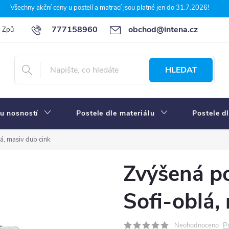
Všechny akční ceny u postelí a matrací jsou platné jen do 31.7.2026!
777158960
obchod@intena.cz
Způsoby a ceny dopravy
7 důvodů, proč nakupit u Intena nábytek
HLEDAT
u nosností
Postele dle materiálu
Postele d
á, masiv dub cink
Zvýšená po
Sofi-oblá,
P
Neohodnoceno