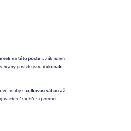
prvek na této posteli.
Základem
ny
hrany
postele jsou
dokonale
dvě osoby s
celkovou váhou až
spojovacích šroubů za pomocí