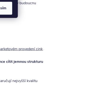
žno kdykoli v budoucnu
asím
arketovém provedení cink
.
hce cítit jemnou strukturu
aručují nejvyšší kvalitu