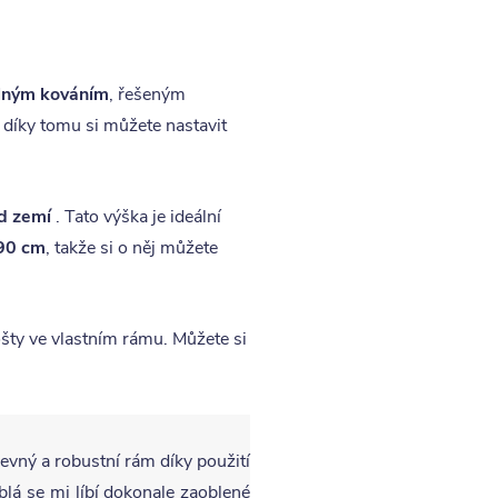
elným kováním
, řešeným
 díky tomu si můžete nastavit
d zemí
. Tato výška je ideální
90 cm
, takže si o něj můžete
ošty ve vlastním rámu. Můžete si
pevný a robustní rám díky použití
lá se mi líbí dokonale zaoblené