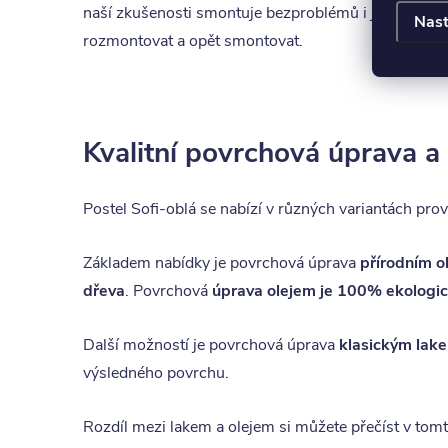
naší zkušenosti smontuje bezproblémů i jedna zru
Nast
rozmontovat a opět smontovat.
Kvalitní povrchová úprava a
Postel Sofi-oblá se nabízí v různých variantách pr
Základem nabídky je povrchová úprava
přírodním o
dřeva
. Povrchová
úprava olejem je 100% ekologi
Další možností je povrchová úprava
klasickým lak
výsledného povrchu.
Rozdíl mezi lakem a olejem si můžete přečíst v tom