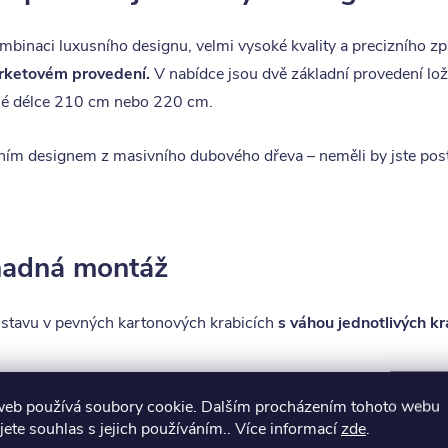
mbinaci luxusního designu, velmi vysoké kvality a precizního zp
rketovém provedení.
V nabídce jsou dvě základní provedení lo
ené délce 210 cm nebo 220 cm.
ím designem z masivního dubového dřeva – neměli by jste poste
nadná montáž
 stavu v pevných kartonových krabicích
s váhou jednotlivých kr
ediné co třeba mít k dispozici je kladívko na zatloukání kolíků, kl
web používá soubory cookie. Dalším procházením tohoto webu
jete souhlas s jejich používáním.. Více informací
zde
.
Celé smontování zabere asi půl hodiny práce,
montáž je vhodné