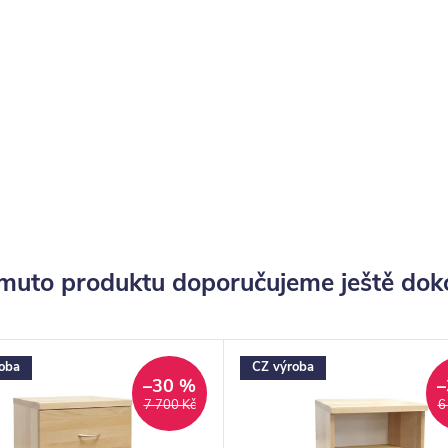
muto produktu doporučujeme ještě dok
oba
CZ výroba
–30 %
–
7 700 Kč
6