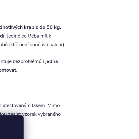
dnotlivých krabic do 50 kg.
dí
. Jediné co třeba mít k
bů (klíč není součástí balení).
ontuje bezproblémů i
jedna
ontovat
.
m atestovaným lakem. Mimo
ou zaslat vzorek vybraného