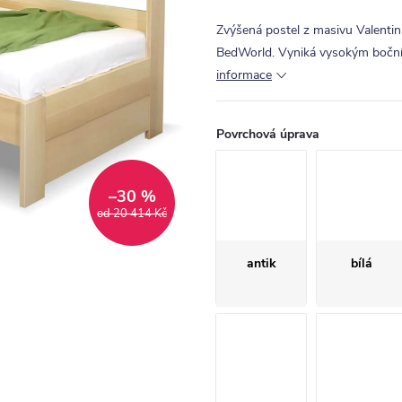
Zvýšená postel z masivu Valentin
BedWorld. Vyniká vysokým bočním
informace
Povrchová úprava
–30 %
od 20 414 Kč
antik
bílá