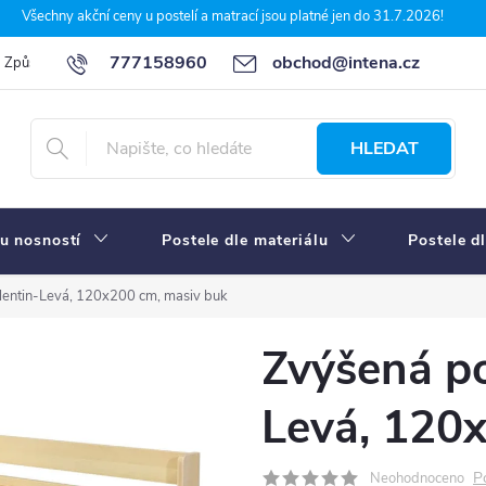
Všechny akční ceny u postelí a matrací jsou platné jen do 31.7.2026!
777158960
obchod@intena.cz
Způsoby a ceny dopravy
7 důvodů, proč nakupit u Intena nábytek
HLEDAT
u nosností
Postele dle materiálu
Postele d
lentin-Levá, 120x200 cm, masiv buk
Zvýšená po
Levá, 120
P
Neohodnoceno