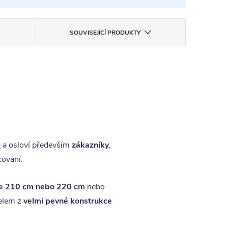
SOUVISEJÍCÍ PRODUKTY
d
a osloví především
zákazníky
,
cování.
ce 210 cm nebo 220 cm
nebo
čelem z
velmi pevné konstrukce