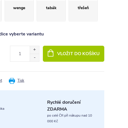
wenge
tabák
třešeň
ice vyberte variantu
VLOŽIT DO KOŠÍKU
et
Tisk
Rychlé doručení
ZDARMA
ika
po celé ČR při nákupu nad 10
000 Kč