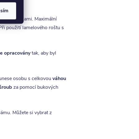
asím
vnými příčkami. Maximální
Při použití lamelového roštu s
e opracovány
tak, aby byl
 unese osobu s celkovou
váhou
 šroub
za pomocí bukových
rámu. Můžete si vybrat z