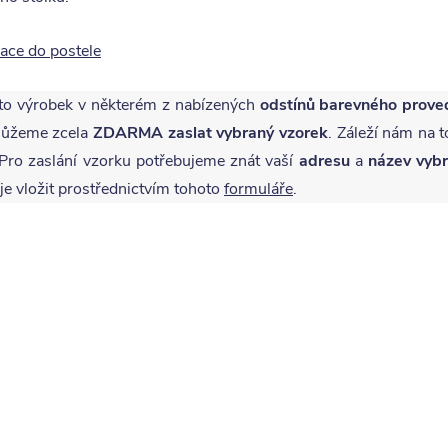
ace do postele
to výrobek v některém z nabízených
odstínů barevného prove
 můžeme zcela
ZDARMA
zaslat vybraný vzorek
. Záleží nám na t
ro zaslání vzorku potřebujeme znát vaší
adresu
a
název vyb
je vložit prostřednictvím tohoto
formuláře
.