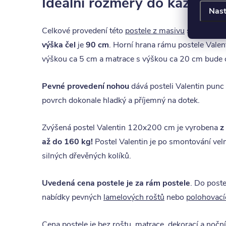
Ideální rozměry do každého
Nast
Celkové provedení této
postele z masivu
se vyznačuj
výška čel
je
90 cm
. Horní hrana rámu postele Valen
výškou ca 5 cm a matrace s výškou ca 20 cm bude c
Pevné provedení nohou
dává posteli Valentin punc
povrch dokonale hladký a příjemný na dotek.
Zvýšená postel Valentin 120x200 cm je vyrobena
z
až do 160 kg!
Postel Valentin je po smontování velm
silných dřevěných kolíků.
Uvedená cena postele je za rám postele
. Do poste
nabídky pevných
lamelových roštů
nebo
polohovací
Cena postele je bez roštu, matrace, dekorací a noční