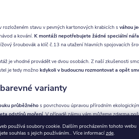
v rozloženém stavu v pevných kartonových krabicích s
váhou je
návod a kování.
K montáži nepotřebujete žádné speciální nářa
křížový šroubovák a klíč č.13 na utažení hlavních spojovacích šrou
ntáž je vhodné provádět ve dvou osobách. Z naší zkušenosti sm
ostel je tedy možno
kdykoli v budoucnu rozmontovat a opět sm
 barevné varianty
buku
průběžného
s povrchovou úpravou přírodním ekologický
leta odstínů moření
. V případě zájmu vám můžeme zdarma pošt
web používá soubory cookie. Dalším procházením tohoto webu
jete souhlas s jejich používáním.. Více informací
zde
.