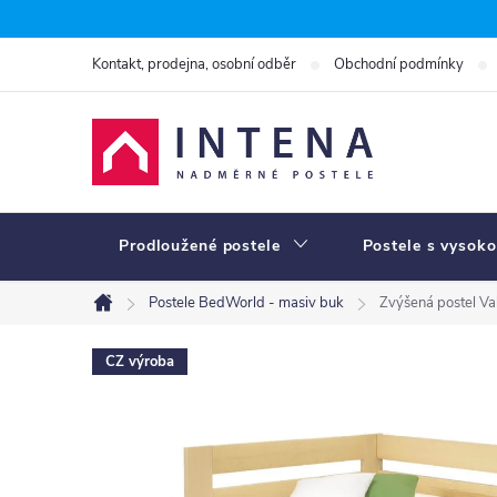
Přejít
na
Kontakt, prodejna, osobní odběr
Obchodní podmínky
obsah
Prodloužené postele
Postele s vysoko
Postele BedWorld - masiv buk
Zvýšená postel Va
Domů
CZ výroba