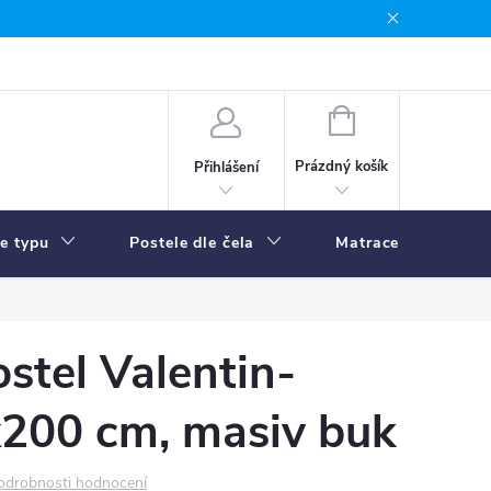
NÁKUPNÍ
KOŠÍK
Prázdný košík
Přihlášení
le typu
Postele dle čela
Matrace
R
stel Valentin-
x200 cm, masiv buk
odrobnosti hodnocení