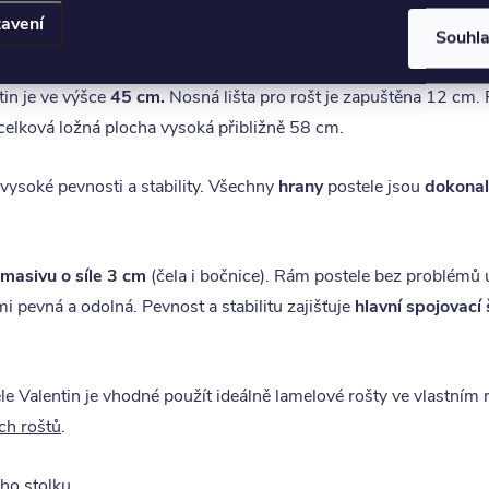
 pokoje
avení
Souhl
e elegantním designem. Boční i hlavové čelo je tvořeno vodoro
tin je ve výšce
45 cm.
Nosná lišta pro rošt je zapuštěna 12 cm. 
elková ložná plocha vysoká přibližně 58 cm.
 vysoké pevnosti a stability. Všechny
hrany
postele jsou
dokonal
 masivu o síle 3 cm
(čela i bočnice). Rám postele bez problémů
i pevná a odolná. Pevnost a stabilitu zajišťuje
hlavní spojovací
le Valentin je vhodné použít ideálně lamelové rošty ve vlastním 
ch roštů
.
ho stolku.