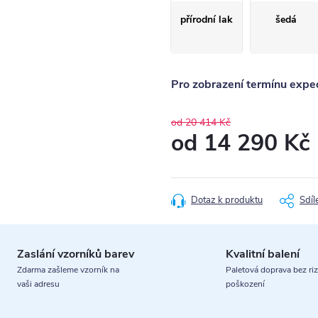
přírodní lak
šedá
Pro zobrazení termínu exped
od 20 414 Kč
od
14 290 Kč
Měrná
cena:
Dotaz k produktu
Sdíl
Zaslání vzorníků barev
Kvalitní balení
Zdarma zašleme vzorník na
Paletová doprava bez riz
vaši adresu
poškození