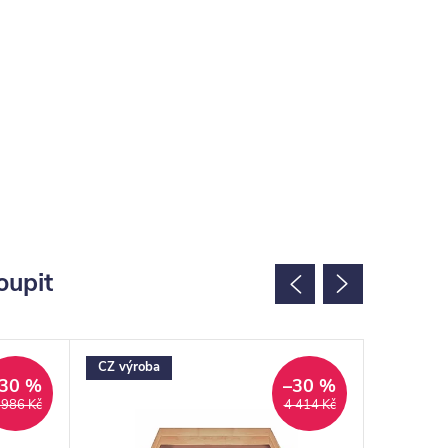
oupit
CZ výroba
CZ výrob
30 %
–30 %
 986 Kč
4 414 Kč