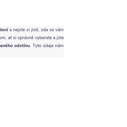
dení
a nejste si jisti, zda se vám
om, ať si správně vyberete a jste
raného odstínu
. Tyto údaje nám