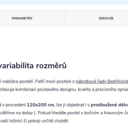
PARAMETRY
DISKUZE
variabilita rozměrů
 nabídce postelí. Patří mezi postele z
nábytkové řady BedWorl
stavuje kombinaci poutavého designu, kvality a precizního zpra
á v provedení
120
x200 cm,
lze ji objednat i v
prodloužené dél
 sdělíme na dotaz ). Pokud hledáte postel s bočním a hlavovým 
aší ložnici či pokoji určitě chybět.