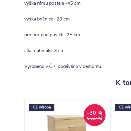
výška rámu postele -45 cm
výška bočnice- 20 cm
prostor pod postelí- 25 cm
síla materiálu: 3 cm
Vyrobeno v ČR, dodáváno v demontu.
K to
CZ výroba
CZ výr
–30 %
–30 %
7 700 Kč
8 557 Kč