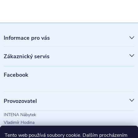
Z
á
Informace pro vás
p
Zákaznický servis
a
t
Facebook
í
Provozovatel
INTENA Nábytek
Vladimír Hodina
IČO: 73350583
Tento web používá soubory cookie. Dalším procházením