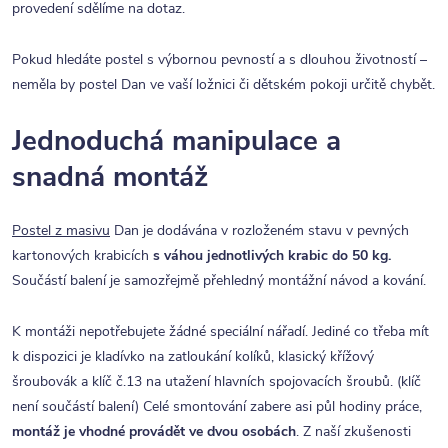
provedení sdělíme na dotaz.
Pokud hledáte postel s výbornou pevností a s dlouhou životností –
neměla by postel Dan ve vaší ložnici či dětském pokoji určitě chybět.
Jednoduchá manipulace a
snadná montáž
Postel z masivu
Dan je dodávána v rozloženém stavu v pevných
kartonových krabicích
s váhou jednotlivých krabic do 50 kg.
Součástí balení je samozřejmě přehledný montážní návod a kování.
K montáži nepotřebujete žádné speciální nářadí. Jediné co třeba mít
k dispozici je kladívko na zatloukání kolíků, klasický křížový
šroubovák a klíč č.13 na utažení hlavních spojovacích šroubů. (klíč
není součástí balení) Celé smontování zabere asi půl hodiny práce,
montáž je vhodné provádět ve dvou osobách
. Z naší zkušenosti