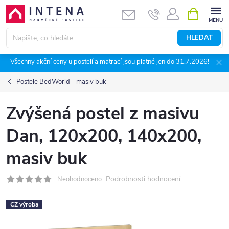
Přejít
NÁKUPNÍ
KOŠÍK
na
obsah
HLEDAT
Všechny akční ceny u postelí a matrací jsou platné jen do 31.7.2026!
Postele BedWorld - masiv buk
Zvýšená postel z masivu
Dan, 120x200, 140x200,
masiv buk
Podrobnosti hodnocení
Neohodnoceno
CZ výroba