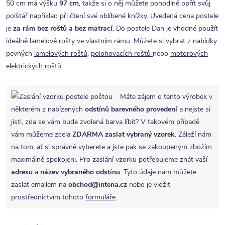
50 cm má výšku
97 cm
, takže si o něj můžete pohodlně opřít svůj
polštář například při čtení své oblíbené knížky. Uvedená cena postele
je
za rám bez roštů a bez matrací.
Do postele Dan je vhodné použít
ideálně lamelové rošty ve vlastním rámu. Můžete si vybrat z nabídky
pevných
lamelových roštů
,
polohovacích roštů
nebo
motorových
elektrických roštů.
Máte zájem o tento výrobek v
některém z nabízených
odstínů barevného provedení
a nejste si
jisti, zda se vám bude zvolená barva líbit? V takovém případě
vám můžeme zcela
ZDARMA
zaslat vybraný vzorek
. Záleží nám
na tom, ať si správně vyberete a jste pak se zakoupeným zbožím
maximálně spokojeni. Pro zaslání vzorku potřebujeme znát vaší
adresu
a
název vybraného odstínu
. Tyto údaje nám můžete
zaslat emailem na
obchod@intena.cz
nebo je vložit
prostřednictvím tohoto
formuláře
.