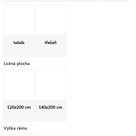
tabák
třešeň
Ložná plocha
120x200 cm
140x200 cm
Výška rámu