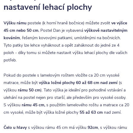
nastavení lehací plochy
Výšku rámu
postele (k horní hraně bočnice) můžete zvolit
ve výšce
45 cm nebo 50 cm.
Postel Dan je vybavená
výškově nastavitelným
kováním
, řešeným kovovými patkami, umístěnými na bočnicích.
Tyto patky lze lehce vyháknout a opět zaháknout do jedné ze 4
poloh - díky tomu si můžete nastavit výšku lehací plochy dle vašich
potřeb.
Pokud do postele s lamelovým roštem vložíte ca 20 cm vysoké
matrace, může být
výška ložné plochy 60 až 68 cm
nad zemí
(s
výškou
rámu 50 cm
). Tato výška je ideální pro pohodlné vstávání a
ulehání na postel nejen pro starší, ale především pro vysoké osoby.
S výškou
rámu 45 cm,
s použitím lamelového roštu a matrace ca 20
cm vysoké, může být výška ložné plochy
55 až 63 cm
nad zemí.
Čelo u hlavy
s výškou rámu 45 cm má výšku
92cm
, s výškou rámu