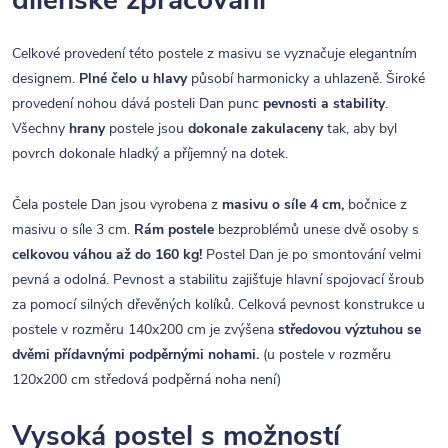
Celkové provedení této postele z masivu se vyznačuje elegantním
designem.
Plné čelo u hlavy
působí harmonicky a uhlazeně. Široké
provedení nohou dává posteli Dan punc
pevnosti a stability
.
Všechny
hrany
postele jsou
dokonale zakulaceny
tak, aby byl
povrch dokonale hladký a příjemný na dotek.
Čela postele Dan jsou vyrobena z
masivu o síle 4 cm,
bočnice z
masivu o síle 3 cm.
Rám postele
bezproblémů unese dvě osoby s
celkovou váhou až do 160 kg!
Postel Dan je po smontování velmi
pevná a odolná. Pevnost a stabilitu zajišťuje hlavní spojovací šroub
za pomocí silných dřevěných kolíků. Celková pevnost konstrukce u
postele v rozměru 140x200 cm je zvýšena
středovou výztuhou se
dvěmi přídavnými podpěrnými nohami.
(u postele v rozměru
120x200 cm středová podpěrná noha není)
Vysoká postel s možností