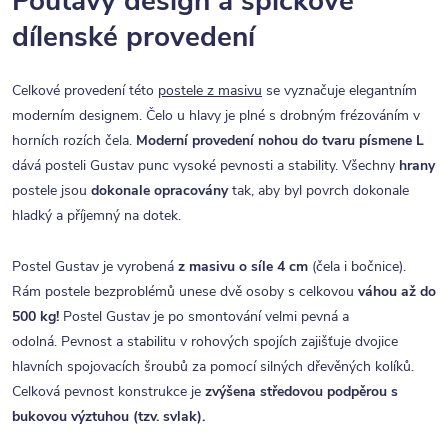
Poutavý design a špičkové
dílenské provedení
Celkové provedení této
postele z masivu
se vyznačuje elegantním
moderním designem. Čelo u hlavy je plné s drobným frézováním v
horních rozích čela.
Moderní provedení nohou do tvaru písmene L
dává posteli Gustav punc vysoké pevnosti a stability. Všechny
hrany
postele jsou
dokonale opracovány
tak, aby byl povrch dokonale
hladký a příjemný na dotek.
Postel Gustav je vyrobená
z masivu o síle 4 cm
(čela i bočnice).
Rám postele bezproblémů unese dvě osoby s celkovou
váhou až do
500 kg!
Postel Gustav je po smontování velmi pevná a
odolná. Pevnost a stabilitu v rohových spojích zajišťuje dvojice
hlavních spojovacích šroubů za pomocí silných dřevěných kolíků.
Celková pevnost konstrukce je
zvýšena středovou podpěrou s
bukovou výztuhou (tzv. svlak).