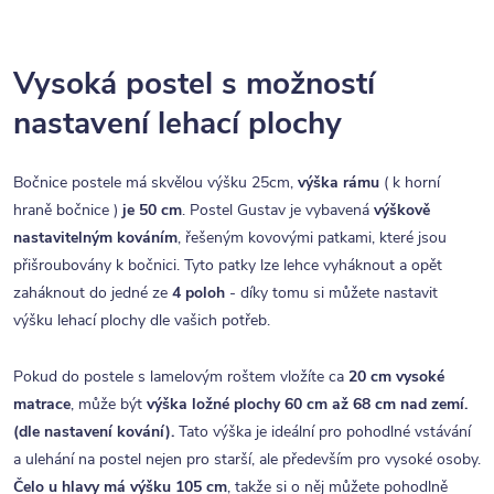
Vysoká postel s možností
nastavení lehací plochy
Bočnice postele má skvělou výšku 25cm,
výška rámu
( k horní
hraně bočnice )
je 50 cm
. Postel Gustav je vybavená
výškově
nastavitelným kováním
, řešeným kovovými patkami, které jsou
přišroubovány k bočnici. Tyto patky lze lehce vyháknout a opět
zaháknout do jedné ze
4 poloh
- díky tomu si můžete nastavit
výšku lehací plochy dle vašich potřeb.
Pokud do postele s lamelovým roštem vložíte ca
20 cm vysoké
matrace
, může být
výška ložné plochy 60 cm až 68 cm nad zemí.
(dle nastavení kování).
Tato výška je ideální pro pohodlné vstávání
a ulehání na postel nejen pro starší, ale především pro vysoké osoby.
Čelo u hlavy má výšku 105 cm
, takže si o něj můžete pohodlně