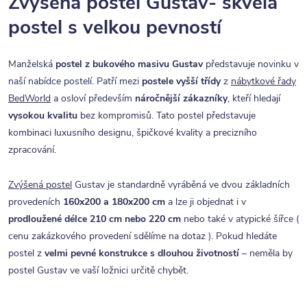
Zvýšená postel Gustav- skvělá
postel s velkou pevností
Manželská
postel z bukového masivu Gustav
představuje novinku v
naší nabídce postelí. Patří mezi
postele vyšší třídy
z
nábytkové řady
BedWorld
a osloví především
náročnější zákazníky
, kteří hledají
vysokou kvalitu
bez kompromisů. Tato postel představuje
kombinaci luxusního designu, špičkové kvality a precizního
zpracování.
Zvýšená postel
Gustav je standardně vyráběná ve dvou základních
provedeních
160x200 a 180x200 cm
a lze ji objednat i v
prodloužené délce 210 cm nebo 220 cm
nebo také v atypické šířce (
cenu zakázkového provedení sdělíme na dotaz ). Pokud hledáte
postel z
velmi pevné konstrukce s dlouhou životností
– neměla by
postel Gustav ve vaší ložnici určitě chybět.