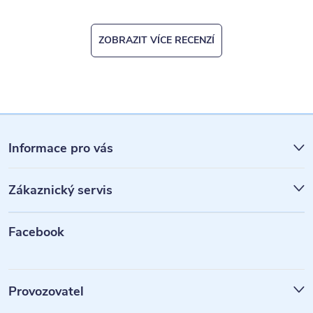
ZOBRAZIT VÍCE RECENZÍ
Z
á
Informace pro vás
p
Zákaznický servis
a
t
Facebook
í
Provozovatel