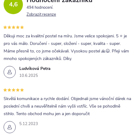
Hodnocení zákazníků
4,6
494 hodnocení
Zobrazit recenze
Děkuji moc za kvalitní postel na míru. Jsme velice spokojeni. 5 ⭐ je
pro vás málo. Doručení - super, složení - super, kvalita - super.
Máme přesně to, co jsme očekávali. Vysokou postel 🙏😉. Přeji vám
mnoho spokojených zákazníků. Díky.
Ludvíková Petra
10.6.2025
Skvělá komunikace a rychle dodání. Objednali jsme vánoční dárek na
poslední chvíli a neuvěřitelně nám vyšli vstříc. Vše se pohodlně
stihlo. Tento obchod mohu jen a jen doporučit
5.12.2023