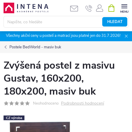
Přejít
NÁKUPNÍ
KOŠÍK
na
obsah
HLEDAT
Všechny akční ceny u postelí a matrací jsou platné jen do 31.7.2026!
Postele BedWorld - masiv buk
Zvýšená postel z masivu
Gustav, 160x200,
180x200, masiv buk
Podrobnosti hodnocení
Neohodnoceno
CZ výroba