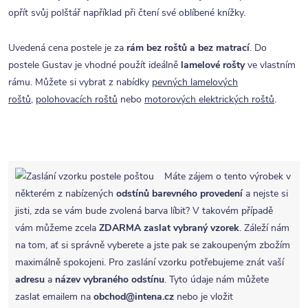
opřít svůj polštář například při čtení své oblíbené knížky.
Uvedená cena postele je za
rám bez roštů a bez matrací
. Do
postele Gustav je vhodné použít ideálně
lamelové rošty
ve vlastním
rámu. Můžete si vybrat z nabídky
pevných lamelových
roštů
,
polohovacích roštů
nebo
motorových elektrických roštů
.
Máte zájem o tento výrobek v
některém z nabízených
odstínů barevného provedení
a nejste si
jisti, zda se vám bude zvolená barva líbit? V takovém případě
vám můžeme zcela
ZDARMA
zaslat vybraný vzorek
. Záleží nám
na tom, ať si správně vyberete a jste pak se zakoupeným zbožím
maximálně spokojeni. Pro zaslání vzorku potřebujeme znát vaší
adresu
a
název vybraného odstínu
. Tyto údaje nám můžete
zaslat emailem na
obchod@intena.cz
nebo je vložit