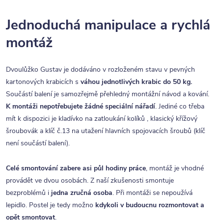
Jednoduchá manipulace a rychlá
montáž
Dvoulůžko Gustav je dodáváno v rozloženém stavu v pevných
kartonových krabicích s
váhou jednotlivých krabic do 50 kg.
Součástí balení je samozřejmě přehledný montážní návod a kování.
K montáži nepotřebujete žádné speciální nářadí
. Jediné co třeba
mít k dispozici je kladívko na zatloukání kolíků , klasický křížový
šroubovák a klíč č.13 na utažení hlavních spojovacích šroubů (klíč
není součástí balení).
Celé smontování zabere asi půl hodiny práce
, montáž je vhodné
provádět ve dvou osobách. Z naší zkušenosti smontuje
bezproblémů i
jedna zručná osoba
. Při montáži se nepoužívá
lepidlo. Postel je tedy možno
kdykoli v budoucnu rozmontovat a
opět smontovat
.