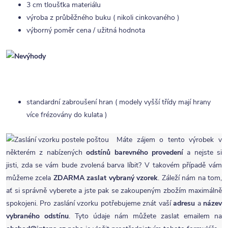
3 cm tloušťka materiálu
výroba z průběžného buku ( nikoli cinkovaného )
výborný poměr cena / užitná hodnota
standardní zabroušení hran ( modely vyšší třídy mají hrany
více frézovány do kulata )
Máte zájem o tento výrobek v
některém z nabízených
odstínů barevného provedení
a nejste si
jisti, zda se vám bude zvolená barva líbit? V takovém případě vám
můžeme zcela
ZDARMA
zaslat vybraný vzorek
. Záleží nám na tom,
ať si správně vyberete a jste pak se zakoupeným zbožím maximálně
spokojeni. Pro zaslání vzorku potřebujeme znát vaší
adresu
a
název
vybraného odstínu
. Tyto údaje nám můžete zaslat emailem na