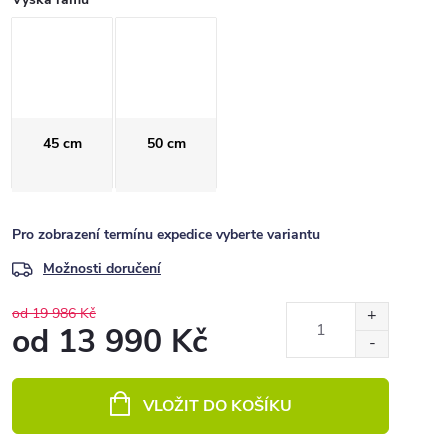
45 cm
50 cm
Pro zobrazení termínu expedice vyberte variantu
Možnosti doručení
od 19 986 Kč
od
13 990 Kč
Měrná
cena:
VLOŽIT DO KOŠÍKU