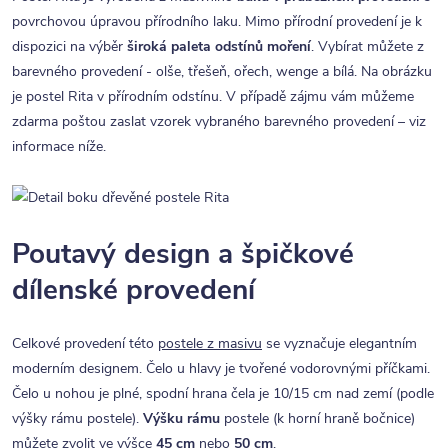
povrchovou úpravou přírodního laku. Mimo přírodní provedení je k
dispozici na výběr
široká paleta odstínů moření
. Vybírat můžete z
barevného provedení - olše, třešeň, ořech, wenge a bílá. Na obrázku
je postel Rita v přírodním odstínu. V případě zájmu vám můžeme
zdarma poštou zaslat vzorek vybraného barevného provedení – viz
informace níže.
Poutavý design a špičkové
dílenské provedení
Celkové provedení této
postele z masivu
se vyznačuje elegantním
moderním designem. Čelo u hlavy je tvořené vodorovnými příčkami.
Čelo u nohou je plné, spodní hrana čela je 10/15 cm nad zemí (podle
výšky rámu postele).
Výšku rámu
postele (k horní hraně bočnice)
můžete zvolit ve výšce
45 cm
nebo
50 cm
.