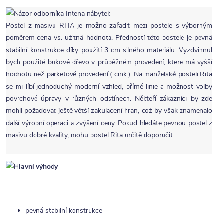
Postel z masivu RITA je možno zařadit mezi postele s výborným
poměrem cena vs. užitná hodnota. Předností této postele je pevná
stabilní konstrukce díky použití 3 cm silného materiálu. Vyzdvihnul
bych použité bukové dřevo v průběžném provedení, které má vyšší
hodnotu než parketové provedení ( cink ). Na manželské posteli Rita
se mi líbí jednoduchý moderní vzhled, přímé linie a možnost volby
povrchové úpravy v různých odstínech. Někteří zákazníci by zde
mohli požadovat ještě větší zakulacení hran, což by však znamenalo
další výrobní operaci a zvýšení ceny. Pokud hledáte pevnou postel z
masivu dobré kvality, mohu postel Rita určitě doporučit.
pevná stabilní konstrukce