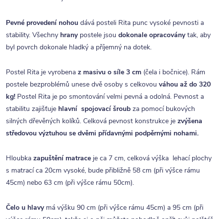
Pevné provedení nohou
dává posteli Rita punc vysoké pevnosti a
stability. Všechny
hrany
postele jsou
dokonale opracovány
tak, aby
byl povrch dokonale hladký a příjemný na dotek.
Postel Rita je vyrobena
z masivu o síle 3 cm
(čela i bočnice). Rám
postele bezproblémů unese dvě osoby s celkovou
váhou až do 320
kg!
Postel Rita je po smontování velmi pevná a odolná. Pevnost a
stabilitu zajišťuje
hlavní spojovací šroub
za pomocí bukových
silných dřevěných kolíků. Celková pevnost konstrukce je
zvýšena
středovou výztuhou se dvěmi přídavnými podpěrnými nohami.
Hloubka
zapuštění matrace
je ca 7 cm, celková výška lehací plochy
s matrací ca 20cm vysoké, bude přibližně 58 cm (při výšce rámu
45cm) nebo 63 cm (při výšce rámu 50cm).
Čelo u hlavy
má výšku 90 cm (při výšce rámu 45cm) a 95 cm (při