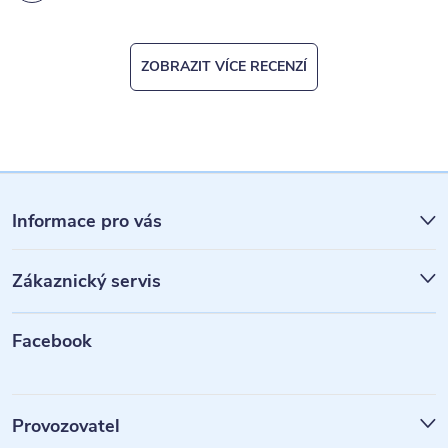
ZOBRAZIT VÍCE RECENZÍ
Z
á
Informace pro vás
p
Zákaznický servis
a
t
Facebook
í
Provozovatel