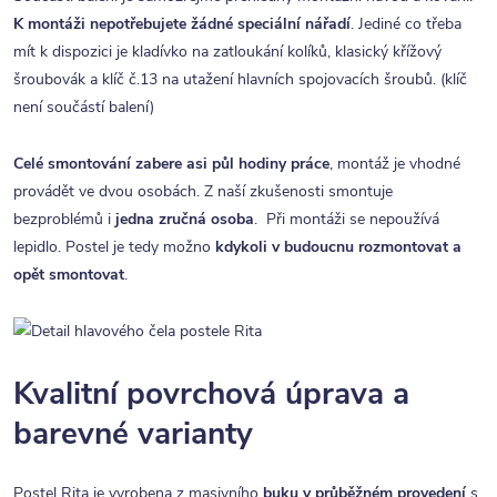
K montáži nepotřebujete žádné speciální nářadí
. Jediné co třeba
mít k dispozici je kladívko na zatloukání kolíků, klasický křížový
šroubovák a klíč č.13 na utažení hlavních spojovacích šroubů. (klíč
není součástí balení)
Celé smontování zabere asi půl hodiny práce
, montáž je vhodné
provádět ve dvou osobách. Z naší zkušenosti smontuje
bezproblémů i
jedna zručná osoba
. Při montáži se nepoužívá
lepidlo. Postel je tedy možno
kdykoli v budoucnu rozmontovat a
opět smontovat
.
Kvalitní povrchová úprava a
barevné varianty
Postel Rita je vyrobena z masivního
buku v průběžném provedení
s