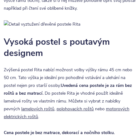
výšce rámu 50cm), takže si o něj můžete pohodlně opřít svůj polštář
například při čtení své oblíbené knížky.
Vysoká postel s poutavým
designem
Zvýšená postel Rita nabízí možnost volby výšky rámu 45 cm nebo
50 cm. Tato výška je ideální pro pohodlné vstávání a ulehání na
postel nejen pro starší osoby.
Uvedená cena postele je za rám bez
roštů a bez matrací.
Do postele Rita je vhodné použít ideálně
lamelové rošty ve vlastním rámu. Můžete si vybrat z nabídky
pevných
lamelových roštů
,
polohovacích roštů
nebo
motorových
elektrických roštů
.
Cena postele je bez matrace, dekorací a nočního stolku.