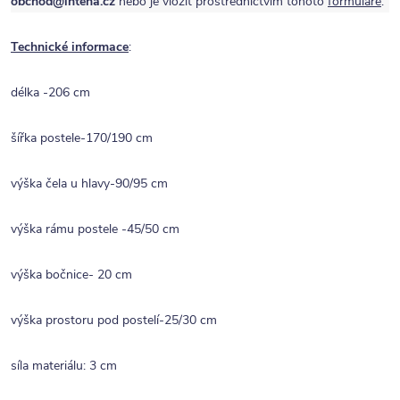
obchod@intena.cz
nebo je vložit prostřednictvím tohoto
formuláře
.
Technické informace
:
délka -206 cm
šířka postele-170/190 cm
výška čela u hlavy-90/95 cm
výška rámu postele -45/50 cm
výška bočnice- 20 cm
výška prostoru pod postelí-25/30 cm
síla materiálu: 3 cm