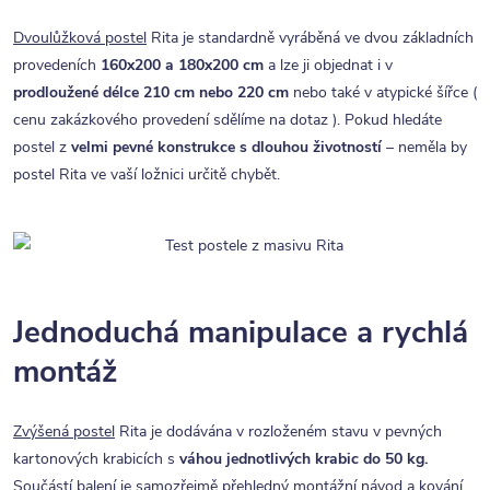
Dvoulůžková postel
Rita je standardně vyráběná ve dvou základních
provedeních
160x200 a 180x200 cm
a lze ji objednat i v
prodloužené délce 210 cm nebo 220 cm
nebo také v atypické šířce (
cenu zakázkového provedení sdělíme na dotaz ). Pokud hledáte
postel z
velmi pevné konstrukce s dlouhou životností
– neměla by
postel Rita ve vaší ložnici určitě chybět.
Jednoduchá manipulace a rychlá
montáž
Zvýšená postel
Rita je dodávána v rozloženém stavu v pevných
kartonových krabicích s
váhou jednotlivých krabic do 50 kg.
Součástí balení je samozřejmě přehledný montážní návod a kování.