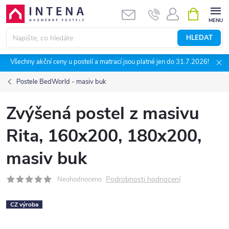
Přejít
NÁKUPNÍ
KOŠÍK
na
obsah
HLEDAT
Všechny akční ceny u postelí a matrací jsou platné jen do 31.7.2026!
Postele BedWorld - masiv buk
Zvýšená postel z masivu
Rita, 160x200, 180x200,
masiv buk
Podrobnosti hodnocení
Neohodnoceno
CZ výroba