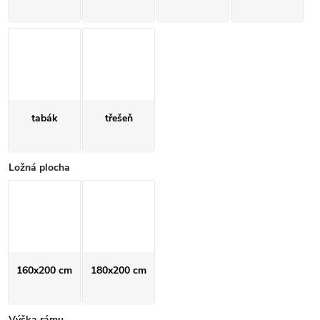
tabák
třešeň
Ložná plocha
160x200 cm
180x200 cm
Výška rámu