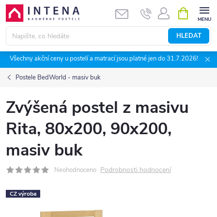
Přejít
NÁKUPNÍ
KOŠÍK
na
obsah
HLEDAT
Všechny akční ceny u postelí a matrací jsou platné jen do 31.7.2026!
Postele BedWorld - masiv buk
Zvýšená postel z masivu
Rita, 80x200, 90x200,
masiv buk
Podrobnosti hodnocení
Neohodnoceno
CZ výroba