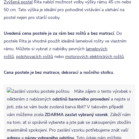
Zvýšená postel
Rita nabízí možnost volby výšky rámu 45 cm nebo
50 cm. Tato výška je ideální pro pohodlné vstávání a ulehání na
postel nejen pro starší osoby.
Uvedená cena postele je za rám bez roštů a bez matrací.
Do
postele Rita je vhodné použít ideálně lamelové rošty ve vlastním
rámu. Můžete si vybrat z nabídky pevných
lamelových
roštů
,
polohovacích roštů
nebo
motorových elektrických roštů
.
Cena postele je bez matrace, dekorací a nočního stolku.
Máte zájem o tento výrobek v
některém z nabízených
odstínů barevného provedení
a nejste si
jisti, zda se vám bude zvolená barva líbit? V takovém případě
vám můžeme zcela
ZDARMA
zaslat vybraný vzorek
. Záleží nám
na tom, ať si správně vyberete a jste pak se zakoupeným zbožím
maximálně spokojeni. Pro zaslání vzorku potřebujeme znát vaší
adresu
a
název vybraného odstínu
. Tyto údaje nám můžete