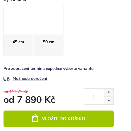
45 cm
50 cm
Pro zobrazení termínu expedice vyberte variantu
Možnosti doručení
od 11 271 Kč
od
7 890 Kč
Měrná
cena:
VLOŽIT DO KOŠÍKU