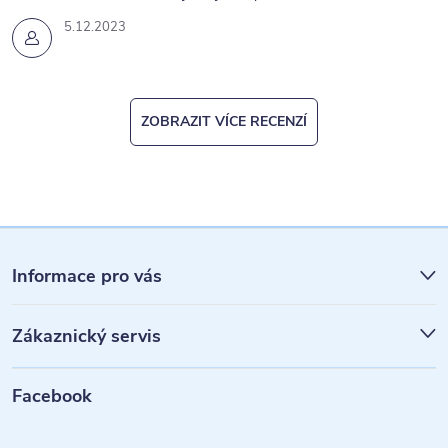
5.12.2023
ZOBRAZIT VÍCE RECENZÍ
Z
á
Informace pro vás
p
Zákaznický servis
a
t
Facebook
í