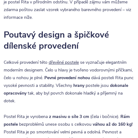
je postel Rita v přírodním odstínu. V případě zájmu vám můžeme
zdarma poštou zaslat vzorek vybraného barevného provedení – viz
informace níže.
Poutavý design a špičkové
dílenské provedení
Celkové provedení této
dřevěné postele
se vyznačuje elegantním
moderním designem. Čelo u hlavy je tvořeno vodorovnými příčkami,
čelo u nohou je plné.
Pevné provedení nohou
dává posteli Rita punc
vysoké pevnosti a stability. Všechny
hrany
postele jsou
dokonale
opracovány
tak, aby byl povrch dokonale hladký a příjemný na
dotek.
Postel Rita je vyrobena
z masivu o síle 3 cm
(čela i bočnice).
Rám
postele
bezproblémů unese osobu s celkovou
váhou až do 160 kg!
Postel Rita je po smontování velmi pevná a odolná. Pevnost a