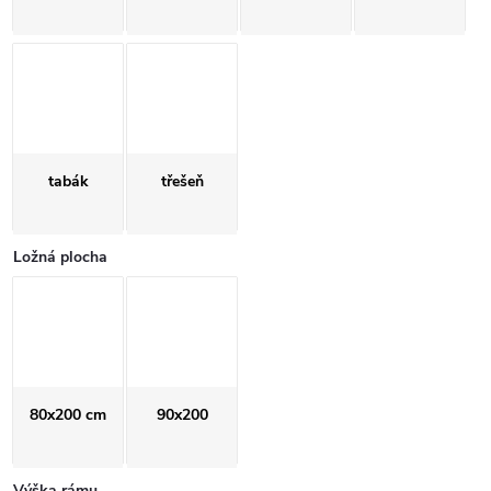
tabák
třešeň
Ložná plocha
80x200 cm
90x200
Výška rámu