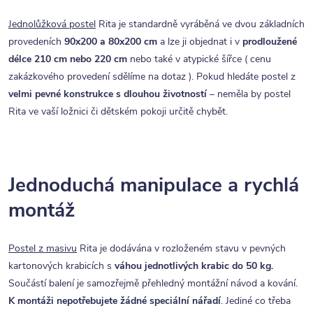
Jednolůžková postel
Rita je standardně vyráběná ve dvou základních
provedeních
90x200 a 80x200 cm
a lze ji objednat i v
prodloužené
délce 210 cm nebo 220 cm
nebo také v atypické šířce ( cenu
zakázkového provedení sdělíme na dotaz ). Pokud hledáte postel z
velmi pevné konstrukce s dlouhou životností
– neměla by postel
Rita ve vaší ložnici či dětském pokoji určitě chybět.
Jednoduchá manipulace a rychlá
montáž
Postel z masivu
Rita je dodávána v rozloženém stavu v pevných
kartonových krabicích s
váhou jednotlivých krabic do 50 kg.
Součástí balení je samozřejmě přehledný montážní návod a kování.
K montáži nepotřebujete žádné speciální nářadí
. Jediné co třeba