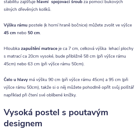
stabilitu zajišťuje
hlavní spojovací šroub
za pomocí bukových
silných dřevěných kolíků.
Výšku rámu
postele (k horní hraně bočnice) můžete zvolit ve výšce
45 cm
nebo
50 cm
.
Hloubka
zapuštění matrace
je ca 7 cm, celková výška lehací plochy
s matrací ca 20cm vysoké, bude přibližně 58 cm (při výšce rámu
45cm) nebo 63 cm (při výšce rámu 50cm).
Čelo u hlavy
má výšku 90 cm (při výšce rámu 45cm) a 95 cm (při
výšce rámu 50cm), takže si o něj můžete pohodlně opřít svůj polštář
například při čtení své oblíbené knížky.
Vysoká postel s poutavým
designem