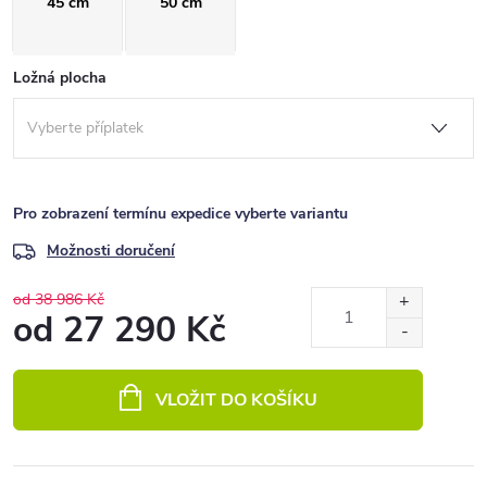
45 cm
50 cm
Ložná plocha
Pro zobrazení termínu expedice vyberte variantu
Možnosti doručení
od 38 986 Kč
od
27 290 Kč
Měrná
cena:
VLOŽIT DO KOŠÍKU