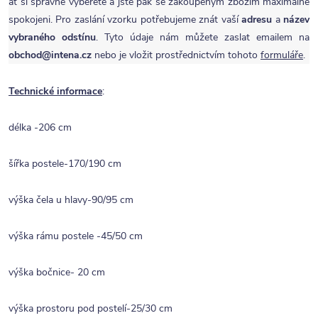
ať si správně vyberete a jste pak se zakoupeným zbožím maximálně
spokojeni. Pro zaslání vzorku potřebujeme znát vaší
adresu
a
název
vybraného odstínu
. Tyto údaje nám můžete zaslat emailem na
obchod@intena.cz
nebo je vložit prostřednictvím tohoto
formuláře
.
Technické informace
:
délka -206 cm
šířka postele-170/190 cm
výška čela u hlavy-90/95 cm
výška rámu postele -45/50 cm
výška bočnice- 20 cm
výška prostoru pod postelí-25/30 cm