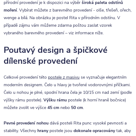
přírodní provedení je k dispozici na výběr
široká paleta odstínů
moření
. Vybírat můžete z barevného provedení - olše, třešeň, ořech,
wenge a bílá. Na obrázku je postel Rita v přírodním odstínu. V
případě zájmu vám můžeme zdarma poštou zaslat vzorek
vybraného barevného provedení – viz informace níže.
Poutavý design a špičkové
dílenské provedení
Celkové provedení této
postele z masivu
se vyznačuje elegantním
moderním designem. Čelo u hlavy je tvořené vodorovnými příčkami.
Čelo u nohou je plné, spodní hrana čela je 10/15 cm nad zemí (podle
výšky rámu postele).
Výšku rámu
postele (k horní hraně bočnice)
můžete zvolit ve výšce
45 cm
nebo
50 cm
.
Pevné provedení nohou
dává posteli Rita punc vysoké pevnosti a
stability. Všechny
hrany
postele jsou
dokonale opracovány
tak, aby