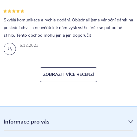
Skvělá komunikace a rychle dodání. Objednali jsme vánoční dárek na
poslední chvíli a neuvěřitelně nám vyšli vstříc. Vše se pohodlně
stihlo. Tento obchod mohu jen a jen doporučit
5.12.2023
ZOBRAZIT VÍCE RECENZÍ
Z
á
Informace pro vás
p