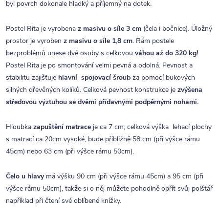
byl povrch dokonale hladký a příjemný na dotek.
Postel Rita je vyrobena
z masivu o síle 3 cm
(čela i bočnice). Úložný
prostor je vyroben
z masivu o síle 1,8 cm
. Rám postele
bezproblémů unese dvě osoby s celkovou
váhou až do 320 kg!
Postel Rita je po smontování velmi pevná a odolná. Pevnost a
stabilitu zajišťuje
hlavní spojovací šroub
za pomocí bukových
silných dřevěných kolíků. Celková pevnost konstrukce je
zvýšena
středovou výztuhou se dvěmi přídavnými podpěrnými nohami.
Hloubka
zapuštění matrace
je ca 7 cm, celková výška lehací plochy
s matrací ca 20cm vysoké, bude přibližně 58 cm (při výšce rámu
45cm) nebo 63 cm (při výšce rámu 50cm).
Čelo u hlavy
má výšku 90 cm (při výšce rámu 45cm) a 95 cm (při
výšce rámu 50cm), takže si o něj můžete pohodlně opřít svůj polštář
například při čtení své oblíbené knížky.