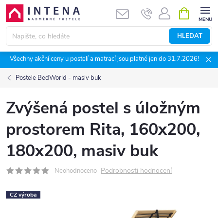
Přejít
NÁKUPNÍ
KOŠÍK
na
obsah
HLEDAT
Všechny akční ceny u postelí a matrací jsou platné jen do 31.7.2026!
Postele BedWorld - masiv buk
Zvýšená postel s úložným
prostorem Rita, 160x200,
180x200, masiv buk
Podrobnosti hodnocení
Neohodnoceno
CZ výroba