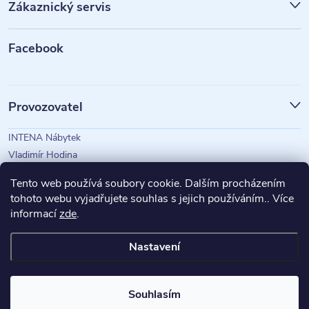
Zákaznický servis
a
t
Facebook
í
Provozovatel
INTENA Nábytek
Vladimír Hodina
IČO: 73350583
Tento web používá soubory cookie. Dalším procházením
tohoto webu vyjadřujete souhlas s jejich používáním.. Více
informací
zde
.
Magazín Intena
Nastavení
Copyright 2026
INTENA Nábytek
. Všechna práva vyhrazena.
Souhlasím
Vytvořil Shoptet