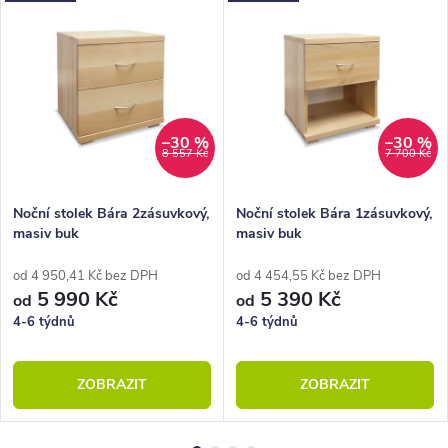
–30 %
–30 %
8 557 Kč
7 700 Kč
Noční stolek Bára 2zásuvkový,
Noční stolek Bára 1zásuvkový,
masiv buk
masiv buk
od 4 950,41 Kč bez DPH
od 4 454,55 Kč bez DPH
5 990 Kč
5 390 Kč
od
od
4-6 týdnů
4-6 týdnů
ZOBRAZIT
ZOBRAZIT