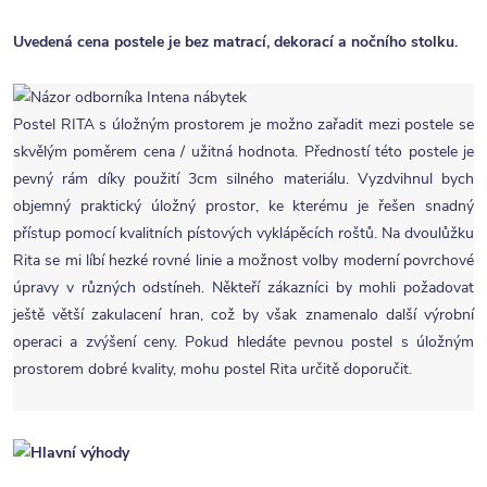
Uvedená cena postele je bez matrací, dekorací a nočního stolku.
Postel RITA s úložným prostorem je možno zařadit mezi postele se
skvělým poměrem cena / užitná hodnota. Předností této postele je
pevný rám díky použití 3cm silného materiálu. Vyzdvihnul bych
objemný praktický úložný prostor, ke kterému je řešen snadný
přístup pomocí kvalitních pístových vyklápěcích roštů. Na dvoulůžku
Rita se mi líbí hezké rovné linie a možnost volby moderní povrchové
úpravy v různých odstíneh. Někteří zákazníci by mohli požadovat
ještě větší zakulacení hran, což by však znamenalo další výrobní
operaci a zvýšení ceny. Pokud hledáte pevnou postel s úložným
prostorem dobré kvality, mohu postel Rita určitě doporučit.