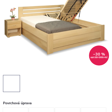
–30 %
od 38 986 Kč
Povrchová úprava